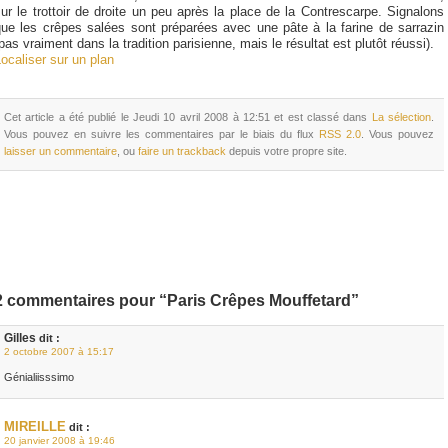
ur le trottoir de droite un peu après la place de la Contrescarpe. Signalons
que les crêpes salées sont préparées avec une pâte à la farine de sarrazin
pas vraiment dans la tradition parisienne, mais le résultat est plutôt réussi).
ocaliser sur un plan
Cet article a été publié le Jeudi 10 avril 2008 à 12:51 et est classé dans
La sélection
.
Vous pouvez en suivre les commentaires par le biais du flux
RSS 2.0
. Vous pouvez
laisser un commentaire
, ou
faire un trackback
depuis votre propre site.
2 commentaires pour “Paris Crêpes Mouffetard”
Gilles
dit :
2 octobre 2007 à 15:17
Génialiisssimo
MIREILLE
dit :
20 janvier 2008 à 19:46