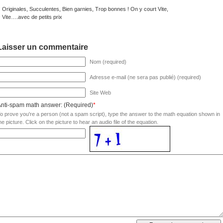
Originales, Succulentes, Bien garnies, Trop bonnes ! On y court Vite,
Vite….avec de petits prix
Laisser un commentaire
Nom (required)
Adresse e-mail (ne sera pas publié) (required)
Site Web
nti-spam math answer: (Required)
*
o prove you're a person (not a spam script), type the answer to the math equation shown in
he picture. Click on the picture to hear an audio file of the equation.