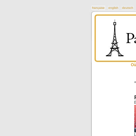
française
english
deutsch
Où
B
L