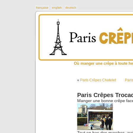
française
english
deutsch
Où manger une crêpe à toute he
«
Paris Crêpes Chatelet
Pari
Paris Crêpes Troca
Manger une bonne crêpe face à
Tout en bas des marches, avan