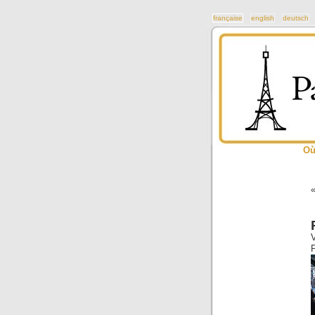
française
english
deutsch
Où
P