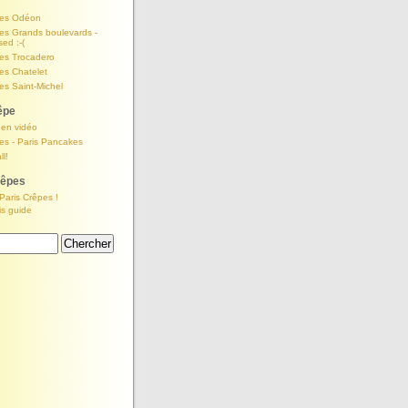
pes Odéon
es Grands boulevards -
ed :-(
pes Trocadero
es Chatelet
es Saint-Michel
êpe
 en vidéo
es - Paris Pancakes
ll!
rêpes
Paris Crêpes !
is guide