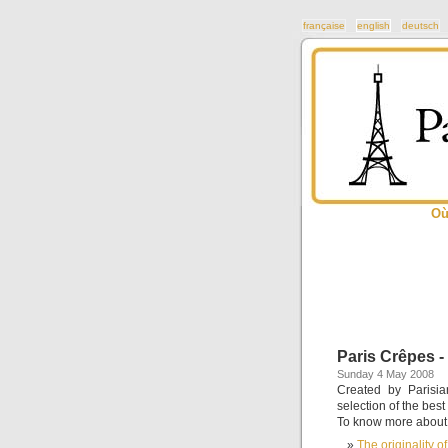
française
english
deutsch
Où
Paris Crêpes -
Sunday 4 May 2008
Created by Parisia
selection of the bes
To know more about t
The originality 