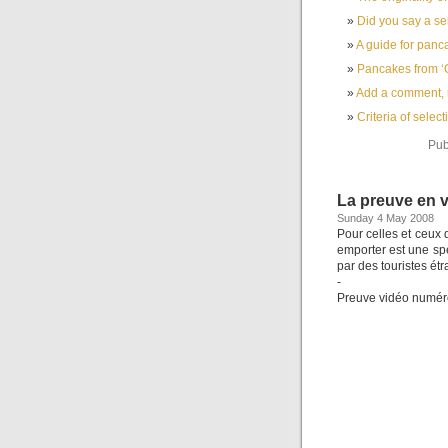
Did you say a se
A guide for panc
Pancakes from ‘
Add a comment,
Criteria of select
Pub
La preuve en 
Sunday 4 May 2008
Pour celles et ceux 
emporter est une sp
par des touristes ét
-
Preuve vidéo numéro