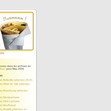
kes
ouvez dans les archives du
rêpes
pour May 2008.
on
es Belleville (sélection 2015)
es Hôtel de Ville (sélection
es Beaubourg (sélection
pes Montparnasse
pes Père-Lachaise
es Mouffetard
es Bastille (sélection en