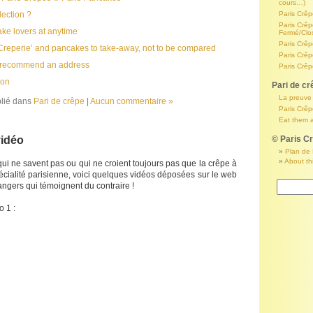
cours…)
lection ?
Paris Crê
Paris Crêp
ake lovers at anytime
Fermé/Clos
Paris Crê
Creperie’ and pancakes to take-away, not to be compared
Paris Crêp
 recommend an address
Paris Crêp
ion
Pari de cr
La preuve
lié dans
Pari de crêpe
|
Aucun commentaire »
Paris Crêp
Eat them a
vidéo
© Paris C
Plan de 
About th
qui ne savent pas ou qui ne croient toujours pas que la crêpe à
écialité parisienne, voici quelques vidéos déposées sur le web
rangers qui témoignent du contraire !
 1 :