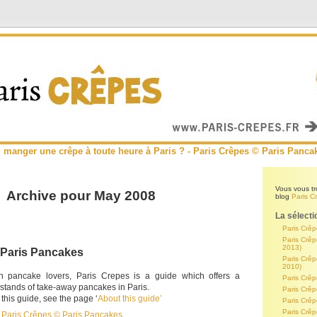
 manger une crêpe à toute heure à Paris ? - Paris Crêpes © Paris Panca
Vous vous tr
Archive pour May 2008
blog
Paris C
La sélecti
Paris Crêp
Paris Crêp
2013)
 Paris Pancakes
Paris Crêp
2010)
n pancake lovers, Paris Crepes is a guide which offers a
Paris Crê
t stands of take-away pancakes in Paris.
Paris Crê
his guide, see the page ‘
About this guide’
Paris Crêp
Paris Crêp
of Paris Crêpes © Paris Pancakes